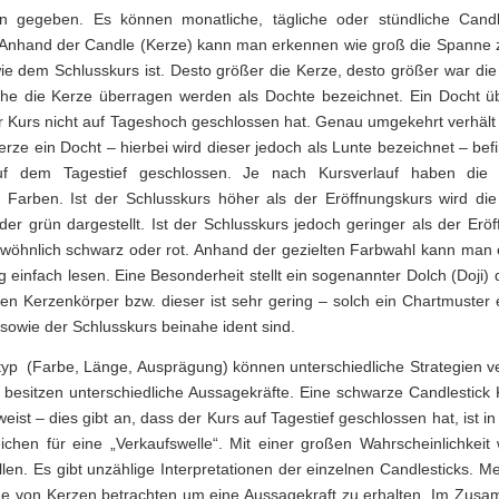
n gegeben. Es können monatliche, tägliche oder stündliche Candl
. Anhand der Candle (Kerze) kann man erkennen wie groß die Spanne
ie dem Schlusskurs ist. Desto größer die Kerze, desto größer war di
che die Kerze überragen werden als Dochte bezeichnet. Ein Docht ü
er Kurs nicht auf Tageshoch geschlossen hat. Genau umgekehrt verhält
erze ein Docht – hierbei wird dieser jedoch als Lunte bezeichnet – befi
uf dem Tagestief geschlossen. Je nach Kursverlauf haben die 
e Farben. Ist der Schlusskurs höher als der Eröffnungskurs wird die
der grün dargestellt. Ist der Schlusskurs jedoch geringer als der Eröf
ewöhnlich schwarz oder rot. Anhand der gezielten Farbwahl kann man e
 einfach lesen. Eine Besonderheit stellt ein sogenannter Dolch (Doji) 
inen Kerzenkörper bzw. dieser ist sehr gering – solch ein Chartmuster
 sowie der Schlusskurs beinahe ident sind.
yp (Farbe, Länge, Ausprägung) können unterschiedliche Strategien ve
 besitzen unterschiedliche Aussagekräfte. Eine schwarze Candlestick
eist – dies gibt an, dass der Kurs auf Tagestief geschlossen hat, ist in
eichen für eine „Verkaufswelle“. Mit einer großen Wahrscheinlichkeit
allen. Es gibt unzählige Interpretationen der einzelnen Candlesticks. 
he von Kerzen betrachten um eine Aussagekraft zu erhalten. Im Zus