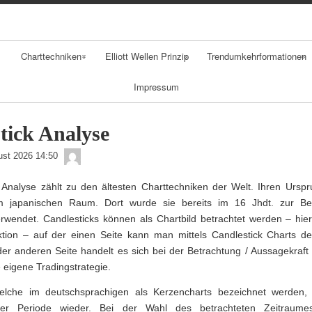
Skip
to
content
Charttechniken
Elliott Wellen Prinzip
Trendumkehrformationen
Impressum
Klassische
Fibonacci
Gaps
Charttechnik
Retracement
Spikes
tick Analyse
Durchschnitte
admin
Schulter Kopf
ust 2026 14:50
Trends
Schulter
 Analyse zählt zu den ältesten Charttechniken der Welt. Ihren Urspr
Formation
m japanischen Raum. Dort wurde sie bereits im 16 Jhdt. zur Be
Trendfolger
rwendet. Candlesticks können als Chartbild betrachtet werden – hier
Doppelhoch
tion – auf der einen Seite kann man mittels Candlestick Charts de
Candlestick
der anderen Seite handelt es sich bei der Betrachtung / Aussagekraft
Analyse
eigene Tradingstrategie.
Point Figure
welche im deutschsprachigen als Kerzencharts bezeichnet werden,
iner Periode wieder. Bei der Wahl des betrachteten Zeitraume
Analyse