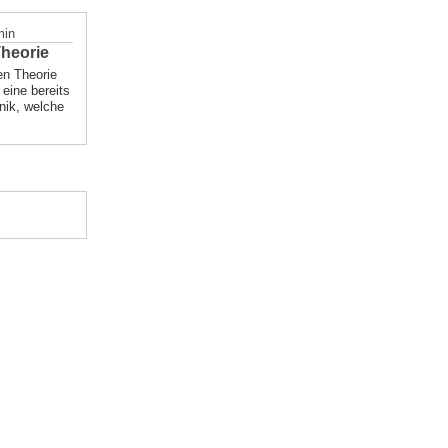
min
Theorie
len Theorie
eine bereits
nik, welche