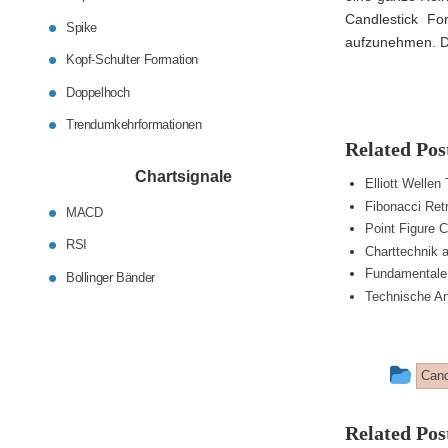
Candlestick For
Spike
aufzunehmen. Da
Kopf-Schulter Formation
Doppelhoch
Trendumkehrformationen
Related Pos
Chartsignale
Elliott Wellen
Fibonacci Ret
MACD
Point Figure C
RSI
Charttechnik a
Fundamentale
Bollinger Bänder
Technische A
Thi
Cand
ent
Related Pos
wa