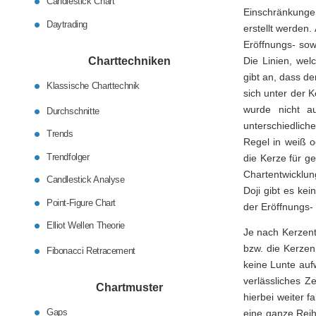
Candlestick Chart
Einschränkunge
Daytrading
erstellt werden
Eröffnungs- sow
Charttechniken
Die Linien, wel
gibt an, dass d
Klassische Charttechnik
sich unter der K
wurde nicht a
Durchschnitte
unterschiedlich
Trends
Regel in weiß o
Trendfolger
die Kerze für g
Chartentwicklung
Candlestick Analyse
Doji gibt es ke
Point-Figure Chart
der Eröffnungs-
Elliot Wellen Theorie
Je nach Kerzent
bzw. die Kerzen
Fibonacci Retracement
keine Lunte aufw
verlässliches Z
Chartmuster
hierbei weiter f
Gaps
eine ganze Rei