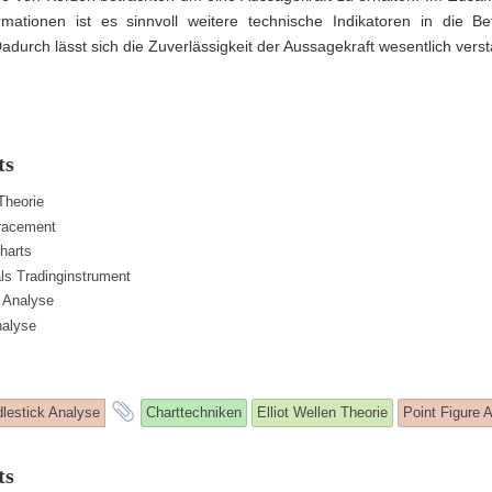
mationen ist es sinnvoll weitere technische Indikatoren in die Be
durch lässt sich die Zuverlässigkeit der Aussagekraft wesentlich verst
ts
 Theorie
racement
harts
ls Tradinginstrument
 Analyse
nalyse
s
and
lestick Analyse
Charttechniken
Elliot Wellen Theorie
Point Figure 
ry
tagged
ts
s