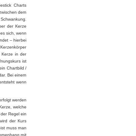
estick Charts
 zwischen dem
e Schwankung.
ber der Kerze
 es sich, wenn
ndet – hierbei
Kerzenkörper
 Kerze in der
fnungskurs ist
in Chartbild /
dar. Bei einem
 entsteht wenn
rfolgt werden
 Kerze, welche
 der Regel ein
 wird der Kurs
Meist muss man
ammenhang mit