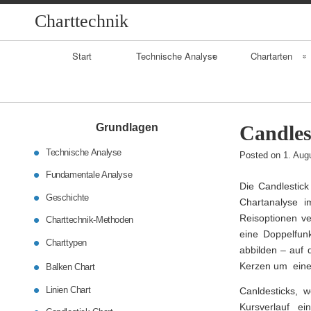
Charttechnik
Primary
Start
Technische Analyse
Chartarten
Navigation
Geschichte
Balkenchart
Fundamentalanaly
Linienchart
Grundlagen
Candles
se
Technische Analyse
Candlestickchart
Posted on
1. Aug
Daytrading
Fundamentale Analyse
Die Candlestick
Geschichte
Chartanalyse i
Reisoptionen ve
Charttechnik-Methoden
eine Doppelfunk
Charttypen
abbilden – auf 
Kerzen um eine 
Balken Chart
Linien Chart
Canldesticks, 
Kursverlauf e