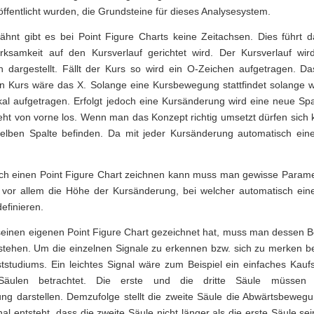
öffentlicht wurden, die Grundsteine für dieses Analysesystem.
ähnt gibt es bei Point Figure Charts keine Zeitachsen. Dies führt d
ksamkeit auf den Kursverlauf gerichtet wird. Der Kursverlauf wird
h dargestellt. Fällt der Kurs so wird ein O-Zeichen aufgetragen. Da
n Kurs wäre das X. Solange eine Kursbewegung stattfindet solange 
kal aufgetragen. Erfolgt jedoch eine Kursänderung wird eine neue Sp
eht von vorne los. Wenn man das Konzept richtig umsetzt dürfen sich
selben Spalte befinden. Da mit jeder Kursänderung automatisch ein
h einen Point Figure Chart zeichnen kann muss man gewisse Paramet
vor allem die Höhe der Kursänderung, bei welcher automatisch ein
efinieren.
inen eigenen Point Figure Chart gezeichnet hat, muss man dessen 
ehen. Um die einzelnen Signale zu erkennen bzw. sich zu merken be
ststudiums. Ein leichtes Signal wäre zum Beispiel ein einfaches Kaufs
äulen betrachtet. Die erste und die dritte Säule müssen 
g darstellen. Demzufolge stellt die zweite Säule die Abwärtsbewegu
nal entsteht, dass die zweite Säule nicht länger als die erste Säule sei