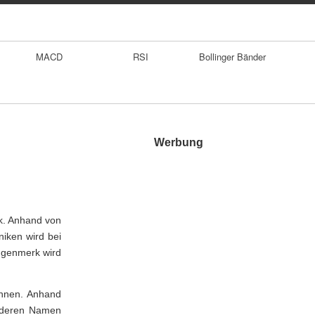
MACD
RSI
Bollinger Bänder
Werbung
ik. Anhand von
iken wird bei
ugenmerk wird
chnen. Anhand
, deren Namen