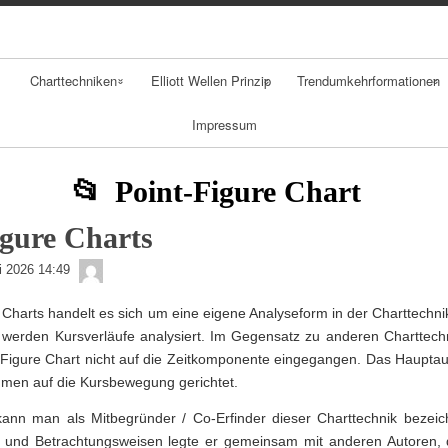
Skip
Skip
Skip
Skip
Skip
Skip
Skip
Skip
Skip
to
to
to
to
to
to
to
to
to
content
NAV_MENU-
NAV_MENU-
NAV_MENU-
NAV_MENU-
MSCHANDL
TEXT-
TEXT-
TEXT-
2
3
4
5
2
3
4
Charttechniken
Elliott Wellen Prinzip
Trendumkehrformationen
Impressum
Klassische
Fibonacci
Gaps
Charttechnik
Retracement
Spikes
Point-Figure Chart
Durchschnitte
Schulter Kopf
igure Charts
Trends
Schulter
admin
li 2026 14:49
Formation
Trendfolger
e Charts handelt es sich um eine eigene Analyseform in der Charttechn
Doppelhoch
werden Kursverläufe analysiert. Im Gegensatz zu anderen Charttechn
Candlestick
 Figure Chart nicht auf die Zeitkomponente eingegangen. Das Haupta
Analyse
men auf die Kursbewegung gerichtet.
Point Figure
ann man als Mitbegründer / Co-Erfinder dieser Charttechnik bezei
n und Betrachtungsweisen legte er gemeinsam mit anderen Autoren
Analyse