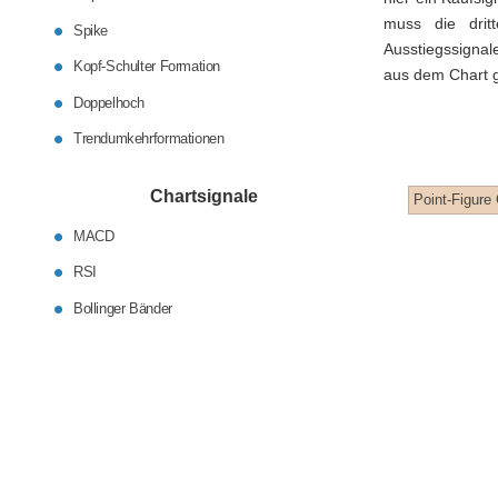
muss die drit
Spike
Ausstiegssignal
Kopf-Schulter Formation
aus dem Chart g
Doppelhoch
Trendumkehrformationen
Chartsignale
Point-Figure 
MACD
RSI
Bollinger Bänder
Aktien als Geldanlage
Controlling
Verrechnungspreise
Anleiheninfos