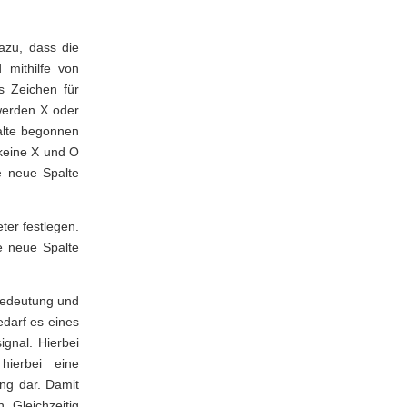
azu, dass die
 mithilfe von
s Zeichen für
werden X oder
alte begonnen
 keine X und O
e neue Spalte
er festlegen.
e neue Spalte
Bedeutung und
darf es eines
ignal. Hierbei
hierbei eine
ng dar. Damit
n. Gleichzeitig