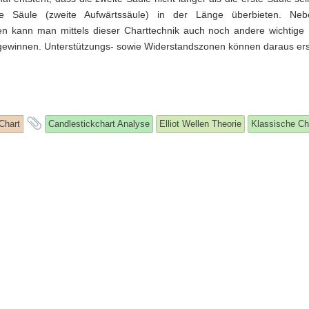
te Säule (zweite Aufwärtssäule) in der Länge überbieten. Ne
en kann man mittels dieser Charttechnik auch noch andere wichtige 
ewinnen. Unterstützungs- sowie Widerstandszonen können daraus ersic
and
Chart
Candlestickchart Analyse
Elliot Wellen Theorie
Klassische Ch
tagged