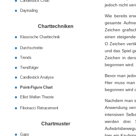
Candlestick Chart
jedoch nicht ver
Daytrading
Wie bereits erw
gesamte Aufmer
Charttechniken
Zeichen grafisc
einen steigende
Klassische Charttechnik
O Zeichen verti
Durchschnitte
und das Spiel g
Trends
Zeichen in der
begonnen wird.
Trendfolger
Bevor man jedoc
Candlestick Analyse
Hier muss man 
Point-Figure Chart
begonnen wird d
Elliot Wellen Theorie
Nachdem man se
Anwendung verst
Fibonacci Retracement
intensiven Selb
werden drei S
Chartmuster
Aufwärtsbewegun
Gaps
hier ein Kaufsig