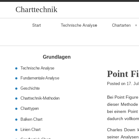
Charttechnik
Primary
Start
Technische Analyse
Chartarten
Navigation
Geschichte
Balkenchart
Fundamentalanaly
Linienchart
Grundlagen
se
Technische Analyse
Candlestickchart
Point F
Daytrading
Fundamentale Analyse
Posted on
17. Ju
Geschichte
Bei Point Figur
Charttechnik-Methoden
dieser Methode 
Charttypen
bei einem Point
dadurch vollkom
Balken Chart
Linien Chart
Charles Down k
seiner Analyse