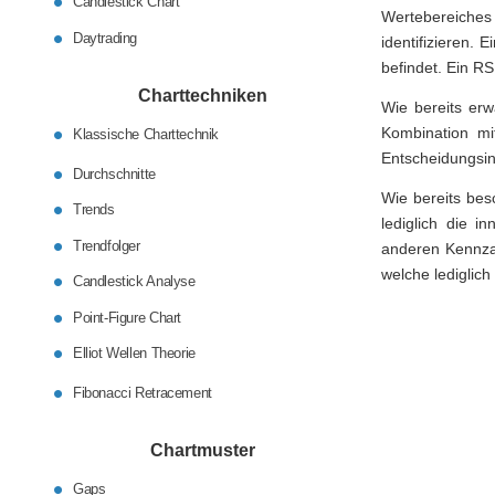
Candlestick Chart
Wertebereiches
Daytrading
identifizieren. 
befindet. Ein RS
Charttechniken
Wie bereits erw
Kombination m
Klassische Charttechnik
Entscheidungsin
Durchschnitte
Wie bereits bes
Trends
lediglich die 
Trendfolger
anderen Kennzah
welche lediglich
Candlestick Analyse
Point-Figure Chart
Elliot Wellen Theorie
Fibonacci Retracement
Chartmuster
Gaps