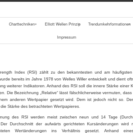
Skip
to
content
Charttechniken
Elliott Wellen Prinzip
Trendumkehrformationen
Impressum
Klassische
Fibonacci
Gaps
Charttechnik
Retracement
Spikes
Durchschnitte
Schulter Kopf
trength Index (RSI) zählt zu den bekanntesten und am häufigste
Trends
Schulter
wurde bereits im Jahre 1978 von Welles Willer entwickelt und dient oft
Formation
ung weiterer Indikatoren. Anhand des RSI soll die innere Stärke eine
Trendfolger
. Die Bezeichnung „Relative“ lässt fälschlicherweise vermuten, dass 
Doppelhoch
inem anderen Wertpapier gesetzt wird. Dem ist jedoch nicht so. Der
Candlestick
 die Stärke des betrachteten Wertpapieres.
Analyse
hnung des RSI werden meist zwischen neun und 14 Tage (Durchsc
Der Durchschnitt der aufwärts gerichteten Kursänderungen wird 
Point Figure
hteten Wertänderungen ins Verhältnis gesetzt. Anhand eine
Analyse