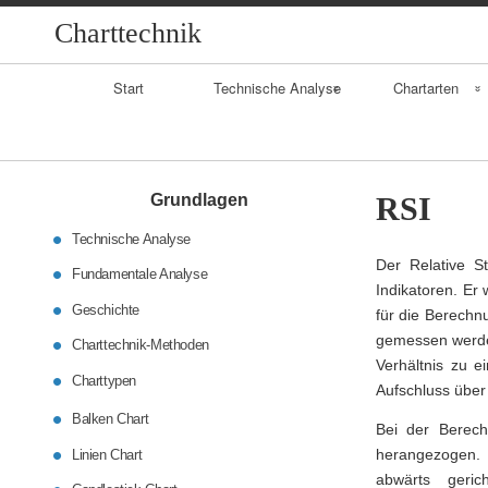
Charttechnik
Primary
Start
Technische Analyse
Chartarten
Navigation
Geschichte
Balkenchart
Fundamentalanaly
Linienchart
Grundlagen
RSI
se
Technische Analyse
Candlestickchart
Der Relative S
Daytrading
Fundamentale Analyse
Indikatoren. Er 
Geschichte
für die Berechn
gemessen werden
Charttechnik-Methoden
Verhältnis zu e
Charttypen
Aufschluss über
Balken Chart
Bei der Berec
herangezogen. 
Linien Chart
abwärts geric