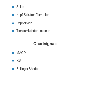
Spike
Kopf-Schulter Formation
Doppelhoch
Trendumkehrformationen
Chartsignale
MACD
RSI
Bollinger Bänder
Aktien als Geldanlage
Controlling
Verrechnungspreise
Anleiheninfos