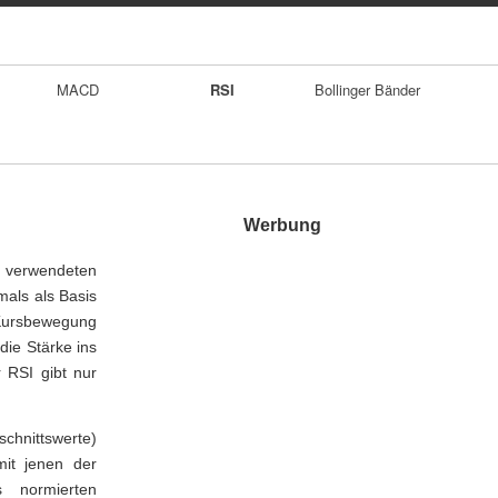
MACD
RSI
Bollinger Bänder
Werbung
n verwendeten
mals als Basis
r Kursbewegung
die Stärke ins
 RSI gibt nur
hnittswerte)
mit jenen der
s normierten