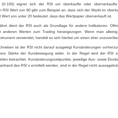
 (0-100) eignet sich der RSI um überkaufte oder überverkaufte
Ein RSI Wert von 80 gibt zum Beispiel an, dass sich der Markt im überk
I Wert von unter 20 bedeutet, dass das Wertpapier überverkauft ist.
ähnt dient der RSI auch als Grundlage für andere Indikatoren. Oftma
it anderen Werten zum Trading herangezogen. Wenn man alleinig
strument verwendet, handelt es sich hierbei um einen eher unzuverläs
chrieben ist der RSI nicht darauf ausgelegt Kursänderungen vorherzu
innere Stärke der Kursbewegung wider. In der Regel wird der RSI
len betrachtet. Kursänderungszeitpunkte, jeweilige Aus- sowie Einsti
 anhand des RSI´s ermittelt werden, sind in der Regel nicht aussagekräf