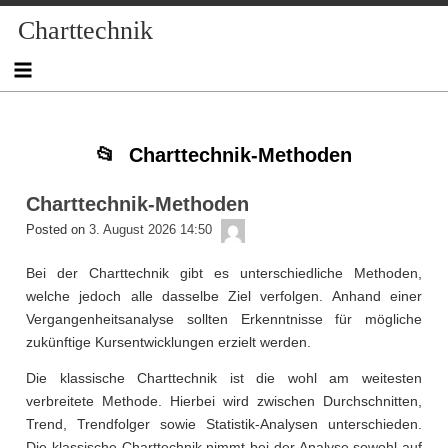
Skip
Skip
Skip
Skip
Skip
Skip
Skip
Skip
Skip
Charttechnik
to
to
to
to
to
to
to
to
to
content
NAV_MENU-
NAV_MENU-
NAV_MENU-
NAV_MENU-
MSCHANDL
TEXT-
TEXT-
TEXT-
2
3
4
5
2
3
4
Charttechnik-Methoden
Charttechnik-Methoden
admin
Posted on
3. August 2026 14:50
Bei der Charttechnik gibt es unterschiedliche Methoden,
welche jedoch alle dasselbe Ziel verfolgen. Anhand einer
Vergangenheitsanalyse sollten Erkenntnisse für mögliche
zukünftige Kursentwicklungen erzielt werden.
Die klassische Charttechnik ist die wohl am weitesten
verbreitete Methode. Hierbei wird zwischen Durchschnitten,
Trend, Trendfolger sowie Statistik-Analysen unterschieden.
Die klassische Charttechnik nimmt bei der Analyse sowohl auf