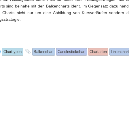
rts sind beinahe mit den Balkencharts ident. Im Gegensatz dazu hande
k Charts nicht nur um eine Abbildung von Kursverläufen sondern d
gsstrategie.
This
and
Charttypen
Balkenchart
Candlestickchart
Chartarten
Linienchart
entry
tagged
was
posted
in