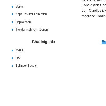
Candlestick Cha
Spike
den Candlestic
Kopf-Schulter Formation
mögliche Tradin
Doppelhoch
Trendumkehrformationen
Chartsignale
MACD
RSI
Bollinger Bänder
Aktien als Geldanlage
Controlling
Verrechnungspreise
Anleiheninfos