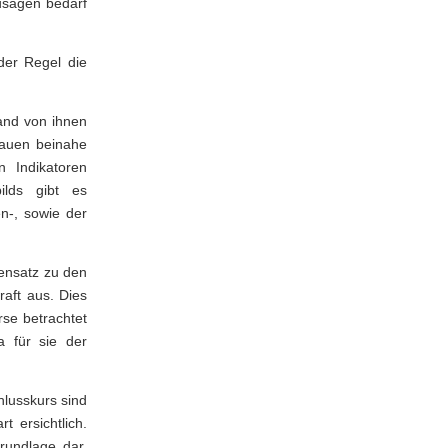
zusagen bedarf
der Regel die
hand von ihnen
bauen beinahe
n Indikatoren
ilds gibt es
en-, sowie der
gensatz zu den
raft aus. Dies
rse betrachtet
a für sie der
hlusskurs sind
 ersichtlich.
rundlage dar.