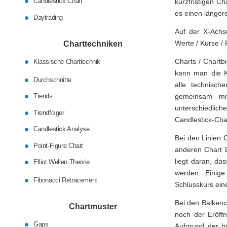
Candlestick Chart
kurzfristigen C
es einen länger
Daytrading
Auf der X-Achse
Werte / Kurse / 
Charttechniken
Charts / Chartb
Klassische Charttechnik
kann man die Ku
Durchschnitte
alle technisch
Trends
gemeinsam mit
unterschiedlich
Trendfolger
Candlestick-Cha
Candlestick Analyse
Bei den Linien 
Point-Figure Chart
anderen Chart D
liegt daran, da
Elliot Wellen Theorie
werden. Einige
Fibonacci Retracement
Schlusskurs ein
Bei den Balkenc
Chartmuster
noch der Eröffn
Gaps
Aufgrund der ho