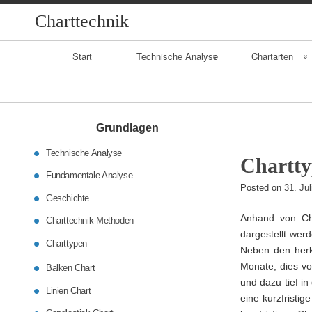
Charttechnik
Primary
Start
Technische Analyse
Chartarten
Navigation
Geschichte
Balkenchart
Fundamentalanaly
Linienchart
Grundlagen
se
Technische Analyse
Candlestickchart
Chartt
Daytrading
Fundamentale Analyse
Posted on
31. Ju
Geschichte
Anhand von Cha
Charttechnik-Methoden
dargestellt wer
Charttypen
Neben den herk
Monate, dies vo
Balken Chart
und dazu tief i
Linien Chart
eine kurzfristig