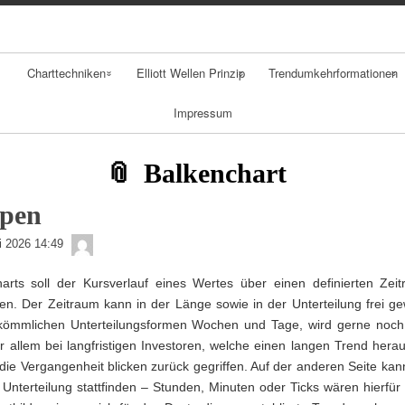
Skip
Skip
Skip
Skip
Skip
Skip
Skip
Skip
Skip
to
to
to
to
to
to
to
to
to
content
NAV_MENU-
NAV_MENU-
NAV_MENU-
NAV_MENU-
MSCHANDL
TEXT-
TEXT-
TEXT-
2
3
4
5
2
3
4
Charttechniken
Elliott Wellen Prinzip
Trendumkehrformationen
Impressum
Klassische
Fibonacci
Gaps
Charttechnik
Retracement
Spikes
Balkenchart
Durchschnitte
Schulter Kopf
ypen
Trends
Schulter
admin
li 2026 14:49
Formation
Trendfolger
rts soll der Kursverlauf eines Wertes über einen definierten Zeit
Doppelhoch
den. Der Zeitraum kann in der Länge sowie in der Unterteilung frei g
Candlestick
ömmlichen Unterteilungsformen Wochen und Tage, wird gerne noch
Analyse
r allem bei langfristigen Investoren, welche einen langen Trend hera
n die Vergangenheit blicken zurück gegriffen. Auf der anderen Seite ka
Point Figure
e Unterteilung stattfinden – Stunden, Minuten oder Ticks wären hierfür 
Analyse