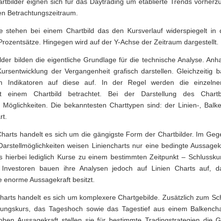
hartbilder eignen sich für das Daytrading um etablierte Trends vorher
en Betrachtungszeitraum.
 stehen bei einem Chartbild das den Kursverlauf widerspiegelt in 
Prozentsätze. Hingegen wird auf der Y-Achse der Zeitraum dargestellt.
ilder bilden die eigentliche Grundlage für die technische Analyse. An
rsentwicklung der Vergangenheit grafisch darstellen. Gleichzeitig 
en Indikatoren auf diese auf. In der Regel werden die einzelne
 einem Chartbild betrachtet. Bei der Darstellung des Chartb
e Möglichkeiten. Die bekanntesten Charttypen sind: der Linien-, Balk
rt.
Charts handelt es sich um die gängigste Form der Chartbilder. Im Ge
arstellmöglichkeiten weisen Liniencharts nur eine bedingte Aussagek
ss hierbei lediglich Kurse zu einem bestimmten Zeitpunkt – Schlussku
 Investoren bauen ihre Analysen jedoch auf Linien Charts auf, d
e enorme Aussagekraft besitzt.
harts handelt es sich um komplexere Chartgebilde. Zusätzlich zum Sc
ungskurs, das Tageshoch sowie das Tagestief aus einem Balkenchart
hen Aussagekraft stellen sie für bestimmte Tradingstrategien die G