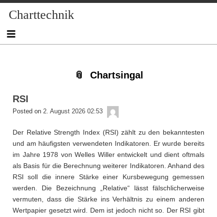
Skip
Skip
Skip
Skip
Skip
Skip
Skip
Skip
Skip
Charttechnik
to
to
to
to
to
to
to
to
to
content
NAV_MENU-
NAV_MENU-
NAV_MENU-
NAV_MENU-
MSCHANDL
TEXT-
TEXT-
TEXT-
2
3
4
5
2
3
4
Chartsingal
RSI
admin
Posted on
2. August 2026 02:53
Der Relative Strength Index (RSI) zählt zu den bekanntesten
und am häufigsten verwendeten Indikatoren. Er wurde bereits
im Jahre 1978 von Welles Willer entwickelt und dient oftmals
als Basis für die Berechnung weiterer Indikatoren. Anhand des
RSI soll die innere Stärke einer Kursbewegung gemessen
werden. Die Bezeichnung „Relative“ lässt fälschlicherweise
vermuten, dass die Stärke ins Verhältnis zu einem anderen
Wertpapier gesetzt wird. Dem ist jedoch nicht so. Der RSI gibt