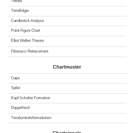
Trends
Trendfolger
Candlestick Analyse
Point-Figure Chart
Elliot Wellen Theorie
Fibonacci Retracement
Chartmuster
Gaps
Spike
Kopf-Schulter Formation
Doppelhoch
Trendumkehrformationen