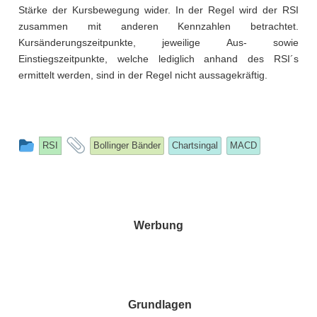
Stärke der Kursbewegung wider. In der Regel wird der RSI
zusammen mit anderen Kennzahlen betrachtet.
Kursänderungszeitpunkte, jeweilige Aus- sowie
Einstiegszeitpunkte, welche lediglich anhand des RSI´s
ermittelt werden, sind in der Regel nicht aussagekräftig.
This
and
RSI
Bollinger Bänder
Chartsingal
MACD
entry
tagged
was
posted
in
Werbung
Grundlagen