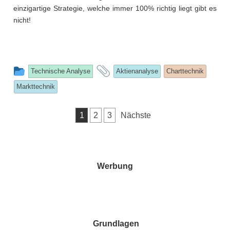
einzigartige Strategie, welche immer 100% richtig liegt gibt es
nicht!
This
and
Technische Analyse
Aktienanalyse
Charttechnik
entry
tagged
Markttechnik
was
posted
Seitennummerierung
1
2
3
Nächste
in
der
Beiträge
Werbung
Grundlagen