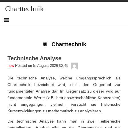
Skip
Skip
Skip
Skip
Skip
Skip
Skip
Skip
Skip
Charttechnik
to
to
to
to
to
to
to
to
to
content
NAV_MENU-
NAV_MENU-
NAV_MENU-
NAV_MENU-
MSCHANDL
TEXT-
TEXT-
TEXT-
2
3
4
5
2
3
4
Charttechnik
Technische Analyse
admin
Posted on
5. August 2026 02:49
Die technische Analyse, welche umgangssprachlich als
Charttechnik bezeichnet wird, stellt den Gegenpol zur
fundamentalen Analyse dar. Im Gegensatz zu dieser wird auf
fundamentale Werte (z.B. betriebswirtschaftliche Kennzahlen)
nicht eingegangen, vielmehr versucht sie historische
Kursentwicklungen zu mathematisch zu analysieren.
Die technische Analyse kann man in zwei Teilbereiche
untergliedern. Hierbei gibt es die Chartanalyse und die