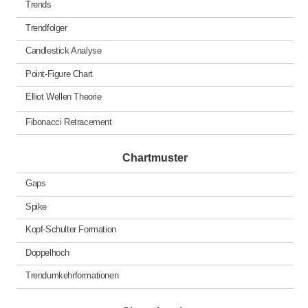
Trends
Trendfolger
Candlestick Analyse
Point-Figure Chart
Elliot Wellen Theorie
Fibonacci Retracement
Chartmuster
Gaps
Spike
Kopf-Schulter Formation
Doppelhoch
Trendumkehrformationen