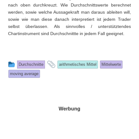
nach oben durchkreuzt. Wie Durchschnittswerte berechnet
werden, sowie welche Aussagekraft man daraus ableiten will,
sowie wie man diese danach interpretiert ist jedem Trader
selbst überlassen. Als sinnvolles / unterstütztendes
Chartinstrument sind Durchschnittte in jedem Fall geeignet.
This
and
Durchschnitte
arithmetisches Mittel
Mittelwerte
entry
tagged
moving average
was
posted
in
Werbung