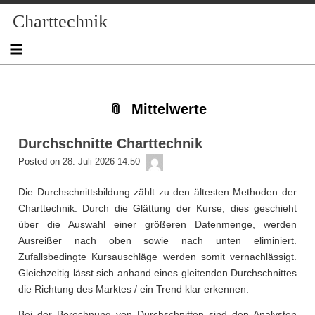
Skip
Skip
Skip
Skip
Skip
Skip
Skip
Skip
Skip
Charttechnik
to
to
to
to
to
to
to
to
to
content
NAV_MENU-
NAV_MENU-
NAV_MENU-
NAV_MENU-
MSCHANDL
TEXT-
TEXT-
TEXT-
2
3
4
5
2
3
4
Mittelwerte
Durchschnitte Charttechnik
admin
Posted on
28. Juli 2026 14:50
Die Durchschnittsbildung zählt zu den ältesten Methoden der
Charttechnik. Durch die Glättung der Kurse, dies geschieht
über die Auswahl einer größeren Datenmenge, werden
Ausreißer nach oben sowie nach unten eliminiert.
Zufallsbedingte Kursauschläge werden somit vernachlässigt.
Gleichzeitig lässt sich anhand eines gleitenden Durchschnittes
die Richtung des Marktes / ein Trend klar erkennen.
Bei der Berechnung von Durchschnitten sind den Analysten