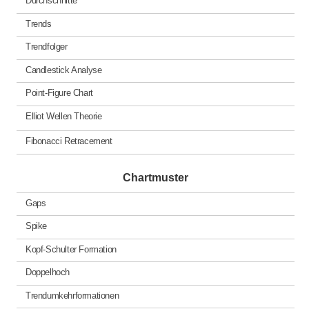
Durchschnitte
Trends
Trendfolger
Candlestick Analyse
Point-Figure Chart
Elliot Wellen Theorie
Fibonacci Retracement
Chartmuster
Gaps
Spike
Kopf-Schulter Formation
Doppelhoch
Trendumkehrformationen