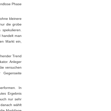
rendlose Phase
ohne kleinere
nur die grobe
 spekulieren.
d handelt man
en Markt ein,
ehender Trend
kator. Anleger
Sie versuchen
r Gegenseite
erformen. In
utes Ergebnis
 auch nur sehr
 danach wählt
 die Marktlage