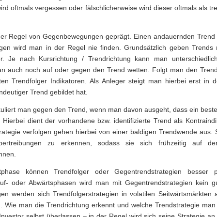
ird oftmals vergessen oder fälschlicherweise wird dieser oftmals als t
 der Regel von Gegenbewegungen geprägt. Einen andauernden Trend 
n wird man in der Regel nie finden. Grundsätzlich geben Trends 
or. Je nach Kursrichtung / Trendrichtung kann man unterschiedlich
 auch noch auf oder gegen den Trend wetten. Folgt man den Tren
n Trendfolger Indikatoren. Als Anleger steigt man hierbei erst in d
ndeutiger Trend gebildet hat.
uliert man gegen den Trend, wenn man davon ausgeht, dass ein best
 Hierbei dient der vorhandene bzw. identifizierte Trend als Kontraindi
rategie verfolgen gehen hierbei von einer baldigen Trendwende aus. 
übertreibungen zu erkennen, sodass sie sich frühzeitig auf de
önnen.
phase können Trendfolger oder Gegentrendstrategien besser p
uf- oder Abwärtsphasen wird man mit Gegentrendstrategien kein g
gen werden sich Trendfolgerstrategien in volatilen Seitwärtsmärkten
. Wie man die Trendrichtung erkennt und welche Trendstrategie man
Investor selbst überlassen – in der Regel wird sich seine Strategie an