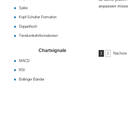
anpassen müss
Spike
Kopf-Schulter Formation
Doppelhoch
Trendumkehrformationen
Chartsignale
Seitennumm
1
2
Nächste
der
MACD
Beiträge
RSI
Bollinger Bänder
Aktien als Geldanlage
Controlling
Verrechnungspreise
Anleiheninfos