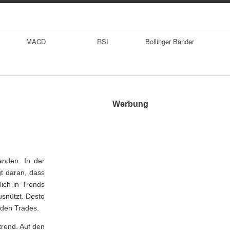
MACD
RSI
Bollinger Bänder
Werbung
anden. In der
t daran, dass
ich in Trends
usnützt. Desto
nden Trades.
trend. Auf den