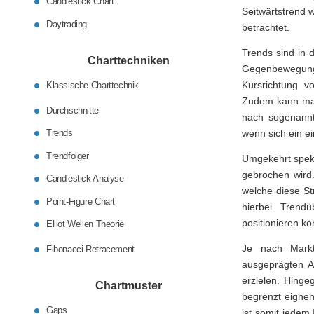
Candlestick Chart
Seitwärtstrend w
Daytrading
betrachtet.
Trends sind in
Charttechniken
Gegenbewegunge
Kursrichtung v
Klassische Charttechnik
Zudem kann man
Durchschnitte
nach sogenannte
Trends
wenn sich ein ei
Trendfolger
Umgekehrt spek
gebrochen wird.
Candlestick Analyse
welche diese St
Point-Figure Chart
hierbei Trend
positionieren k
Elliot Wellen Theorie
Je nach Markt
Fibonacci Retracement
ausgeprägten A
erzielen. Hinge
Chartmuster
begrenzt eignen
Gaps
ist somit jedem 