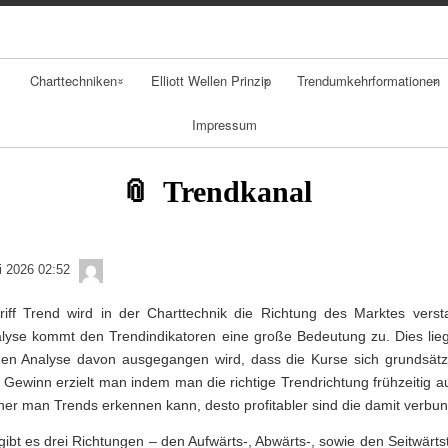
Skip
Skip
Skip
Skip
Skip
Skip
Skip
Skip
Skip
to
to
to
to
to
to
to
to
to
content
NAV_MENU-
NAV_MENU-
NAV_MENU-
NAV_MENU-
MSCHANDL
TEXT-
TEXT-
TEXT-
2
3
4
5
2
3
4
Charttechniken
Elliott Wellen Prinzip
Trendumkehrformationen
Impressum
Klassische
Fibonacci
Gaps
Charttechnik
Retracement
Spikes
Trendkanal
Durchschnitte
Schulter Kopf
Trends
Schulter
admin
li 2026 02:52
Formation
Trendfolger
iff Trend wird in der Charttechnik die Richtung des Marktes verst
Doppelhoch
lyse kommt den Trendindikatoren eine große Bedeutung zu. Dies lieg
Candlestick
hen Analyse davon ausgegangen wird, dass die Kurse sich grundsätzl
Analyse
Gewinn erzielt man indem man die richtige Trendrichtung frühzeitig a
üher man Trends erkennen kann, desto profitabler sind die damit verbu
Point Figure
gibt es drei Richtungen – den Aufwärts-, Abwärts-, sowie den Seitwärts
Analyse