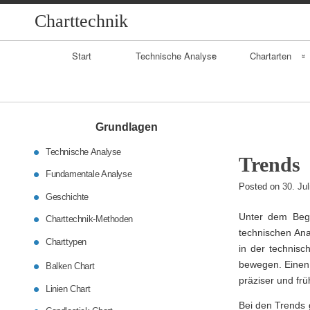
Charttechnik
Primary
Start
Technische Analyse
Chartarten
Navigation
Geschichte
Balkenchart
Fundamentalanaly
Linienchart
Grundlagen
se
Technische Analyse
Candlestickchart
Trends
Daytrading
Fundamentale Analyse
Posted on
30. Ju
Geschichte
Unter dem Begr
Charttechnik-Methoden
technischen Ana
Charttypen
in der technisc
bewegen. Einen 
Balken Chart
präziser und fr
Linien Chart
Bei den Trends 